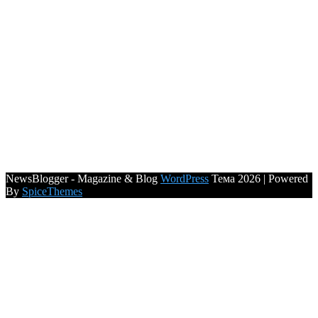
NewsBlogger - Magazine & Blog
WordPress
Тема 2026 | Powered
By
SpiceThemes