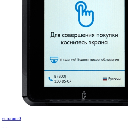
eurorum
0