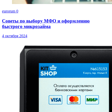
eurorum
0
Советы по выбору МФО и оформлению
быстрого микрозайма
4 октября 2024