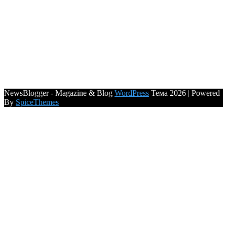
NewsBlogger - Magazine & Blog
WordPress
Тема 2026 | Powered
By
SpiceThemes