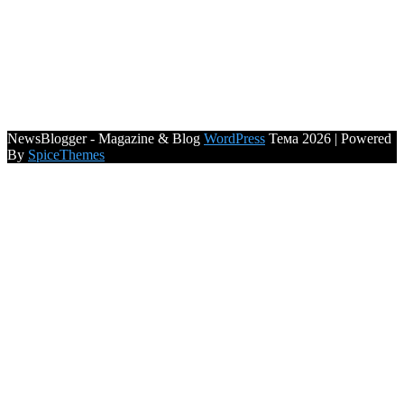
NewsBlogger - Magazine & Blog
WordPress
Тема 2026 | Powered
By
SpiceThemes