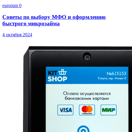
eurorum
0
Советы по выбору МФО и оформлению
быстрого микрозайма
4 октября 2024