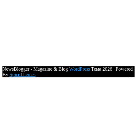
NewsBlogger - Magazine & Blog
WordPress
Тема 2026 | Powered
By
SpiceThemes