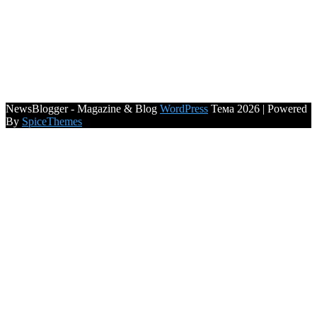
NewsBlogger - Magazine & Blog
WordPress
Тема 2026 | Powered
By
SpiceThemes