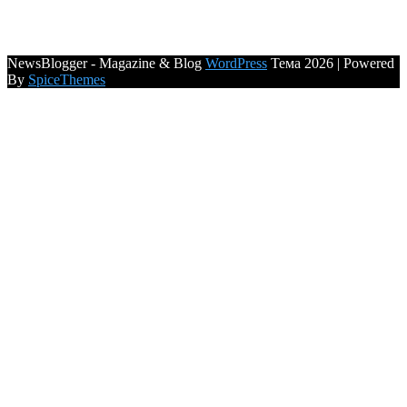
NewsBlogger - Magazine & Blog
WordPress
Тема 2026 | Powered
By
SpiceThemes