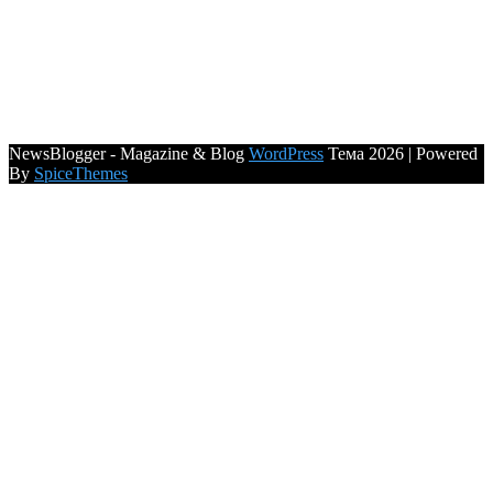
NewsBlogger - Magazine & Blog
WordPress
Тема 2026 | Powered
By
SpiceThemes