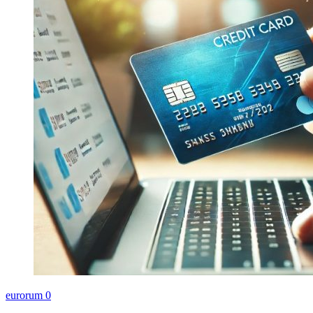
eurorum
0