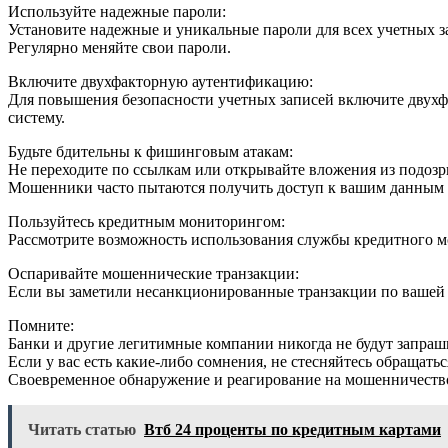
Используйте надежные пароли:
Установите надежные и уникальные пароли для всех учетных 
Регулярно меняйте свои пароли.
Включите двухфакторную аутентификацию:
Для повышения безопасности учетных записей включите двухфа
систему.
Будьте бдительны к фишинговым атакам:
Не переходите по ссылкам или открывайте вложения из подоз
Мошенники часто пытаются получить доступ к вашим данным кр
Пользуйтесь кредитным мониторингом:
Рассмотрите возможность использования службы кредитного мо
Оспаривайте мошеннические транзакции:
Если вы заметили несанкционированные транзакции по вашей к
Помните:
Банки и другие легитимные компании никогда не будут запраш
Если у вас есть какие-либо сомнения, не стесняйтесь обращать
Своевременное обнаружение и реагирование на мошенничеств
Читать статью
Втб 24 проценты по кредитным картами