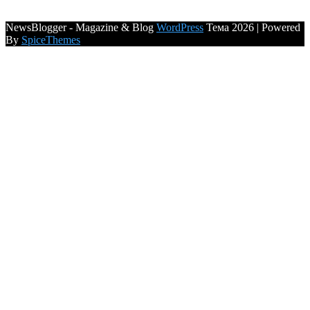
NewsBlogger - Magazine & Blog
WordPress
Тема 2026 | Powered
By
SpiceThemes