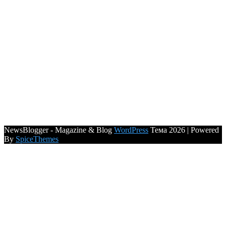
NewsBlogger - Magazine & Blog
WordPress
Тема 2026 | Powered
By
SpiceThemes