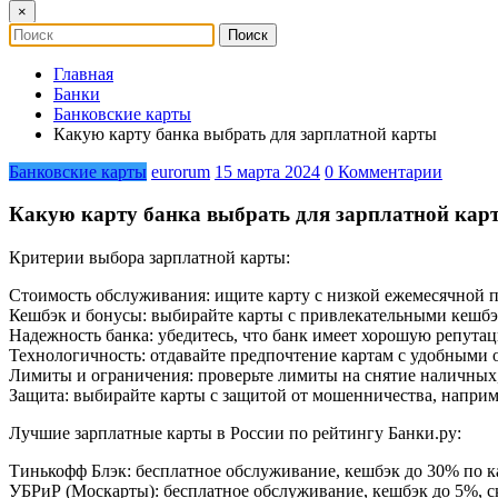
×
Главная
Банки
Банковские карты
Какую карту банка выбрать для зарплатной карты
Банковские карты
eurorum
15 марта 2024
0 Комментарии
Какую карту банка выбрать для зарплатной кар
Критерии выбора зарплатной карты:
Стоимость обслуживания: ищите карту с низкой ежемесячной п
Кешбэк и бонусы: выбирайте карты с привлекательными кешбэ
Надежность банка: убедитесь, что банк имеет хорошую репута
Технологичность: отдавайте предпочтение картам с удобными
Лимиты и ограничения: проверьте лимиты на снятие наличных,
Защита: выбирайте карты с защитой от мошенничества, напри
Лучшие зарплатные карты в России по рейтингу Банки.ру:
Тинькофф Блэк: бесплатное обслуживание, кешбэк до 30% по к
УБРиР (Москарты): бесплатное обслуживание, кешбэк до 5%, с