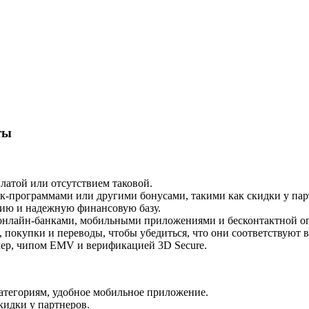
ты
латой или отсутствием таковой.
к-программами или другими бонусами, такими как скидки у пар
цию и надежную финансовую базу.
 онлайн-банками, мобильными приложениями и бесконтактной о
 покупки и переводы, чтобы убедиться, что они соответствуют 
мер, чипом EMV и верификацией 3D Secure.
атегориям, удобное мобильное приложение.
кидки у партнеров.