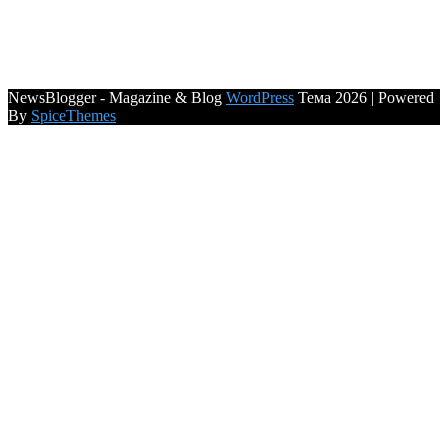
NewsBlogger - Magazine & Blog
WordPress
Тема 2026 | Powered
By
SpiceThemes