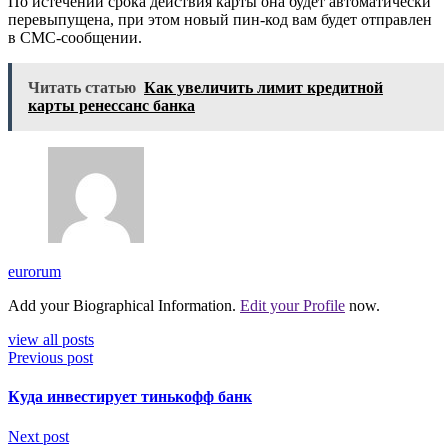
По истечении срока действия карты она будет автоматически
перевыпущена, при этом новый пин-код вам будет отправлен
в СМС-сообщении.
Читать статью
Как увеличить лимит кредитной
карты ренессанс банка
eurorum
Add your Biographical Information.
Edit your Profile
now.
view all posts
Previous post
Куда инвестирует тинькофф банк
Next post