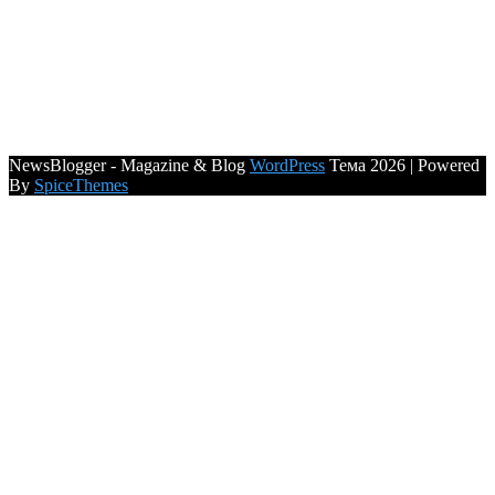
NewsBlogger - Magazine & Blog
WordPress
Тема 2026 | Powered
By
SpiceThemes