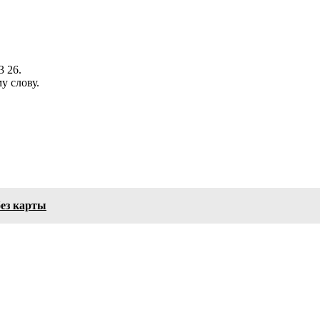
3 26.
у слову.
без карты