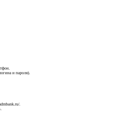
тфон.
огина и пароля).
mdmbank.ru/.
.