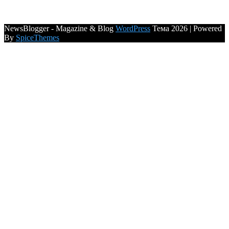
NewsBlogger - Magazine & Blog
WordPress
Тема 2026 | Powered
By
SpiceThemes