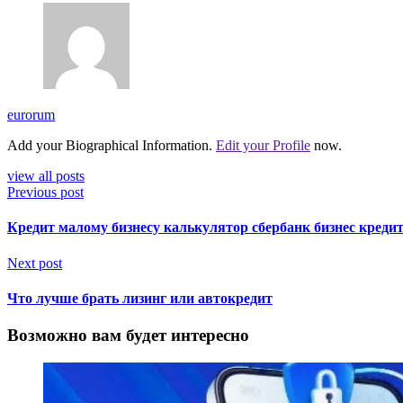
eurorum
Add your Biographical Information.
Edit your Profile
now.
view all posts
Previous post
Кредит малому бизнесу калькулятор сбербанк бизнес креди
Next post
Что лучше брать лизинг или автокредит
Возможно вам будет интересно