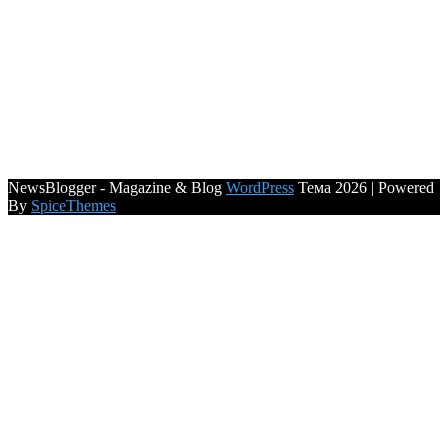
NewsBlogger - Magazine & Blog
WordPress
Тема 2026 | Powered
By
SpiceThemes