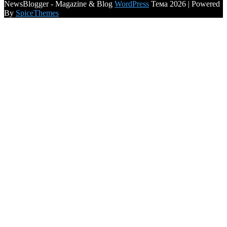
NewsBlogger - Magazine & Blog
WordPress
Тема 2026 | Powered
By
SpiceThemes