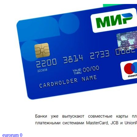
eurorum
0