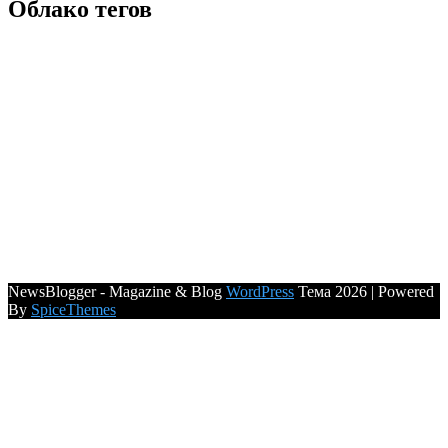
Облако тегов
NewsBlogger - Magazine & Blog
WordPress
Тема 2026 | Powered
By
SpiceThemes