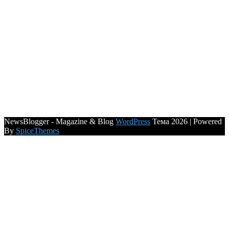
NewsBlogger - Magazine & Blog
WordPress
Тема 2026 | Powered
By
SpiceThemes