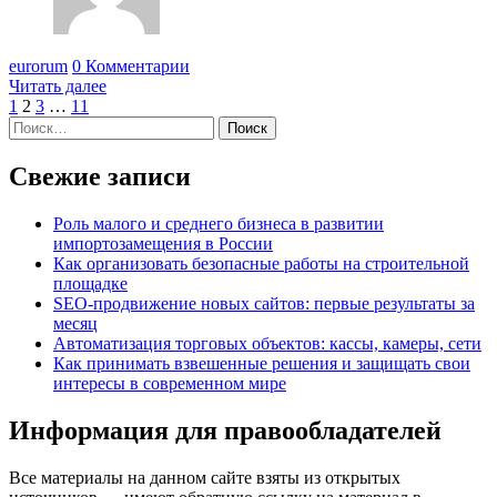
eurorum
0 Комментарии
Читать далее
Пагинация
1
2
3
…
11
Найти:
записей
Свежие записи
Роль малого и среднего бизнеса в развитии
импортозамещения в России
Как организовать безопасные работы на строительной
площадке
SEO-продвижение новых сайтов: первые результаты за
месяц
Автоматизация торговых объектов: кассы, камеры, сети
Как принимать взвешенные решения и защищать свои
интересы в современном мире
Информация для правообладателей
Все материалы на данном сайте взяты из открытых